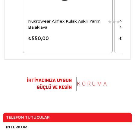
flex Kulak Askılı Yarım
Nukro MENTOR Yazlık Hakiki Deri
★
★
★
★
★
Motosiklet Eldiveni
₺1.790,00
İHTİYACINIZA UYGUN
KORUMA
GÜÇLÜ VE KESİN
TELEFON TUTUCULAR
INTERKOM