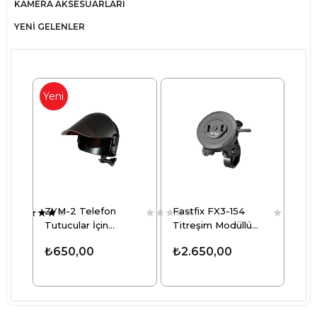
KAMERA AKSESUARLARI
YENİ GELENLER
Yeni
Ürün
ZYM-2 Telefon
Fastfix FX3-154
Nu
★
★
★
★
★
★
★
★
★
★
★
★
★
★
Tutucular İçin
Titreşim Modüllü
Tit
Güneşlik
Telefon Tutucu
Tel
₺650,00
₺2.650,00
₺2
3.Nesil