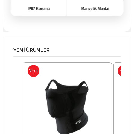
MAXRUNOS Uygulama
OTA Güncelleme
ENC Gürültü Engelleme
40 MM Hoparlör
YENİ ÜRÜNLER
Yeni
Ürün