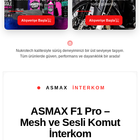
ürünleri.
sürüş güvenliği.
Alışverişe Başla
Alışverişe Başla
⌾
Nukrotech kalitesiyle sürüş deneyiminizi bir üst seviyeye taşıyın.
Tüm ürünlerde güven, performans ve dayanıklılık bir arada!
NUKROTECH
İNTERKOM
Nukrotech N6 Pro
Mesh ve Sesli
Komut İnterkom