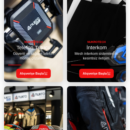
NUKROTECH
NUKROTECH
Telefon Tutucu
İnterkom
Güvenli ve sağlam telefon
Mesh interkom sistemleri ile
montaj çözümleri.
kesintisiz iletişim.
Alışverişe Başla
Alışverişe Başla