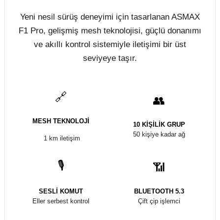
Sürüş sırasında dikkatiniz yolda kalsın,
kontrolünüz elinizde olsun. N6 Pro, gelişmiş sesli
komut teknolojisi sayesinde hiçbir tuşa
dokunmadan iletişimi, müziği ve navigasyonu
yönetmenizi sağlar.
🎙️
🔗
SESLI KOMUT
MESH TEKNOLOJI
Eller serbest kontrol
Kesintisiz bağlantı
📡
💧
1 KM MESAFE
IPX7
Güçlü iletişim
Suya dayanıklı