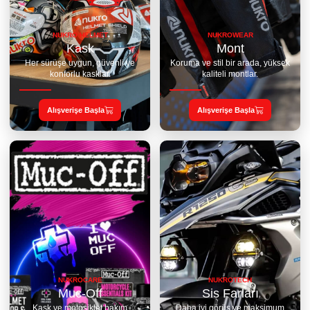
NUKRO HELMET
NUKROWEAR
Kask
Mont
Her sürüşe uygun, güvenli ve
Koruma ve stil bir arada, yüksek
konforlu kasklar.
kaliteli montlar.
Alışverişe Başla
Alışverişe Başla
NUKROCARE
NUKROTECH
Muc-Off
Sis Farları
Kask ve motosiklet bakım
Daha iyi görüş ve maksimum