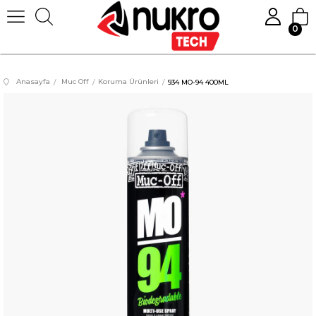
0
Anasayfa
Muc Off
Koruma Ürünleri
934 MO-94 400ML