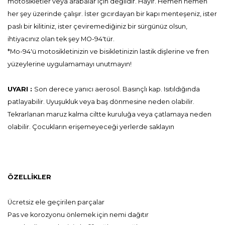
motosikletler veya arabalar için değildir. Hayır. Hemen hemen
her şey üzerinde çalışır. İster gıcırdayan bir kapı menteşeniz, ister
paslı bir kilitiniz, ister çeviremediğiniz bir sürgünüz olsun,
ihtiyacınız olan tek şey MO-94'tür.
*Mo-94'ü motosikletinizin ve bisikletinizin lastik dişlerine ve fren
yüzeylerine uygulamamayı unutmayın!
UYARI :
Son derece yanıcı aerosol. Basınçlı kap. Isıtıldığında
patlayabilir. Uyuşukluk veya baş dönmesine neden olabilir.
Tekrarlanan maruz kalma ciltte kuruluğa veya çatlamaya neden
olabilir. Çocukların erişemeyeceği yerlerde saklayın
ÖZELLİKLER
Ücretsiz ele geçirilen parçalar
Pas ve korozyonu önlemek için nemi dağıtır