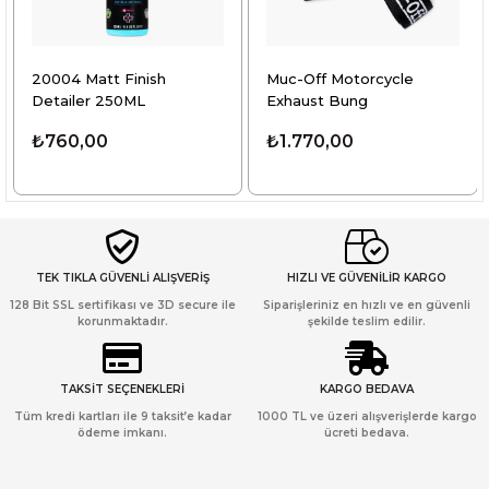
t Finish
Muc-Off Motorcycle
Matt Helmet
250ML
Exhaust Bung
32ml
0
₺1.770,00
₺370,00
TEK TIKLA GÜVENLİ ALIŞVERİŞ
HIZLI VE GÜVENİLİR KARGO
128 Bit SSL sertifikası ve 3D secure ile
Siparişleriniz en hızlı ve en güvenli
korunmaktadır.
şekilde teslim edilir.
TAKSİT SEÇENEKLERİ
KARGO BEDAVA
Tüm kredi kartları ile 9 taksit’e kadar
1000 TL ve üzeri alışverişlerde kargo
ödeme imkanı.
ücreti bedava.