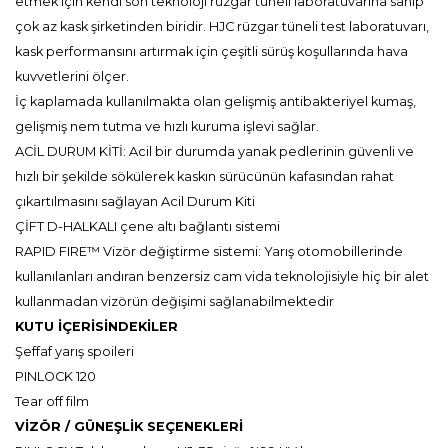
etmek için kendi son teknoloji rüzgar tüneli laboratuvarına sahip
çok az kask şirketinden biridir. HJC rüzgar tüneli test laboratuvarı,
kask performansını artırmak için çeşitli sürüş koşullarında hava
kuvvetlerini ölçer.
İç kaplamada kullanılmakta olan gelişmiş antibakteriyel kumaş,
gelişmiş nem tutma ve hızlı kuruma işlevi sağlar.
ACİL DURUM KİTİ: Acil bir durumda yanak pedlerinin güvenli ve
hızlı bir şekilde sökülerek kaskın sürücünün kafasından rahat
çıkartılmasını sağlayan Acil Durum Kiti
ÇİFT D-HALKALI çene altı bağlantı sistemi
RAPID FIRE™ Vizör değiştirme sistemi: Yarış otomobillerinde
kullanılanları andıran benzersiz cam vida teknolojisiyle hiç bir alet
kullanmadan vizörün değişimi sağlanabilmektedir
KUTU İÇERİSİNDEKİLER
Şeffaf yarış spoileri
PINLOCK 120
Tear off film
VİZÖR / GÜNEŞLİK SEÇENEKLERİ