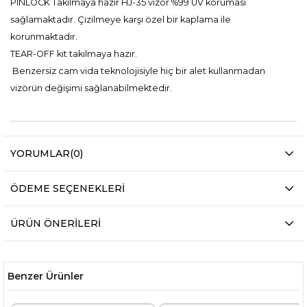
PINLOCK Takılmaya hazır HJ-35 vizör %99 UV koruması
sağlamaktadır. Çizilmeye karşı özel bir kaplama ile
korunmaktadır.
TEAR-OFF kit takılmaya hazır.
Benzersiz cam vida teknolojisiyle hiç bir alet kullanmadan
vizörün değişimi sağlanabilmektedir.
YORUMLAR
(0)
ÖDEME SEÇENEKLERI
ÜRÜN ÖNERILERI
Benzer Ürünler