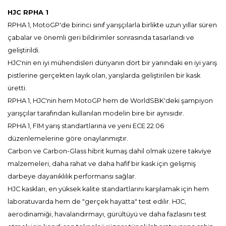
HJC RPHA 1
RPHA 1, MotoGP'de birinci sınıf yarışçılarla birlikte uzun yıllar süren
çabalar ve önemli geri bildirimler sonrasında tasarlandı ve
geliştirildi.
HJC'nin en iyi mühendisleri dünyanın dört bir yanındaki en iyi yarış
pistlerine gerçekten layık olan, yarışlarda geliştirilen bir kask
üretti.
RPHA 1, HJC'nin hem MotoGP hem de WorldSBK'deki şampiyon
yarışçılar tarafından kullanılan modelin bire bir aynısıdır.
RPHA 1, FIM yarış standartlarına ve yeni ECE 22.06
düzenlemelerine göre onaylanmıştır.
Carbon ve Carbon-Glass hibrit kumaş dahil olmak üzere takviye
malzemeleri, daha rahat ve daha hafif bir kask için gelişmiş
darbeye dayanıklılık performansı sağlar.
HJC kaskları, en yüksek kalite standartlarını karşılamak için hem
laboratuvarda hem de "gerçek hayatta" test edilir. HJC,
aerodinamiği, havalandırmayı, gürültüyü ve daha fazlasını test