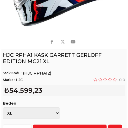
HJC RPHA1 KASK GARRETT GERLOFF
EDITION MC21 XL
(HJC.RPHA12)
Marka
:
HJC
0.0
₺54.599,23
Beden