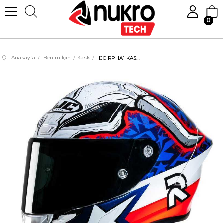
0
Anasayfa
Benim İçin
Kask
HJC RPHA1 KASK GARRETT GERLOFF EDITION MC21 XL