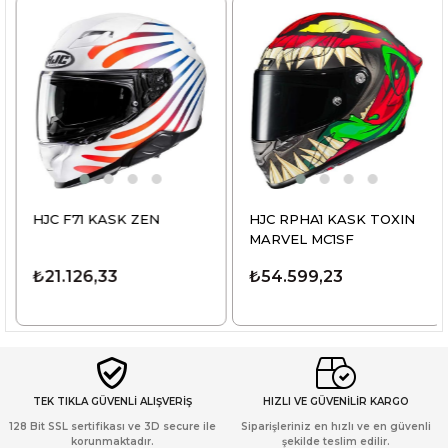
HJC F71 KASK ZEN
HJC RPHA1 KASK TOXIN
MARVEL MC1SF
₺21.126,33
₺54.599,23
TEK TIKLA GÜVENLİ ALIŞVERİŞ
HIZLI VE GÜVENİLİR KARGO
128 Bit SSL sertifikası ve 3D secure ile
Siparişleriniz en hızlı ve en güvenli
korunmaktadır.
şekilde teslim edilir.