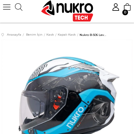
0
Anasayfa
Benim İçin
Kask
Kapalı Kask
Nukro B-506 Level White-Blue Kapalı Kask