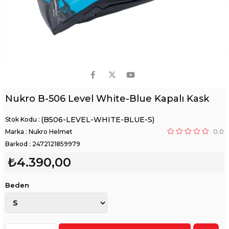
Nukro B-506 Level White-Blue Kapalı Kask
(B506-LEVEL-WHITE-BLUE-S)
Marka
:
Nukro Helmet
0.0
Barkod
:
2472121859979
₺4.390,00
Beden