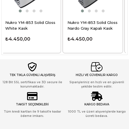
Gloss
Nukro YM-853 Solid Gloss
Nukro YM-853 Solid Ma
Nardo Gray Kapalı Kask
Black Kask
₺4.450,00
1
₺4.450,00
TEK TIKLA GÜVENLİ ALIŞVERİŞ
HIZLI VE GÜVENİLİR KARGO
128 Bit SSL sertifikası ve 3D secure ile
Siparişleriniz en hızlı ve en güvenli
korunmaktadır.
şekilde teslim edilir.
TAKSİT SEÇENEKLERİ
KARGO BEDAVA
Tüm kredi kartları ile 9 taksit’e kadar
1000 TL ve üzeri alışverişlerde kargo
ödeme imkanı.
ücreti bedava.