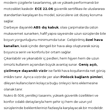
modern çizgilerle tasarlanmış, şık ve yüksek performanslı bir
motosiklet kaskıdır.
ECE 22.06
güvenlik sertifikası ile uluslararası
standartları karşılayan bu model, sürücülere üst düzey koruma
sağlar.
Darbeye dayanıklı
ABS dış kabuk
, olası çarpmalarda üstün
mukavemet sunarken, hafif yapısı sayesinde uzun sürüşlerde bile
boyun yorgunluğunu minimumda tutar. Geliştirilmiş
özel hava
kanalları
, kask içinde dengeli bir hava akışı oluşturarak sürüş
boyunca serin ve konforlu bir ortam sağlar.
Çıkarılabilir ve yıkanabilir iç pedleri, hem hijyen hem de uzun
ömürlü kullanım açısından büyük avantaj sunar.
Geniş açılı,
çizilmeye dayanıklı vizör
ise farklı hava koşullarında net görüş
imkânı tanır. Ayrıca vizörde yer alan
Pinlock bağlantı pimleri
,
dileyen kullanıcıların kolayca buğu önleyici lens eklemesine
olanak tanır.
Nukro B-506, yenilikçi tasarımı, yüksek güvenlik özellikleri ve
konfor odaklı detaylarıyla hem şehir içi hem de uzun yol
sürüşlerinde beklentilerinizi fazlasıyla karşılayacak bir modeldir.