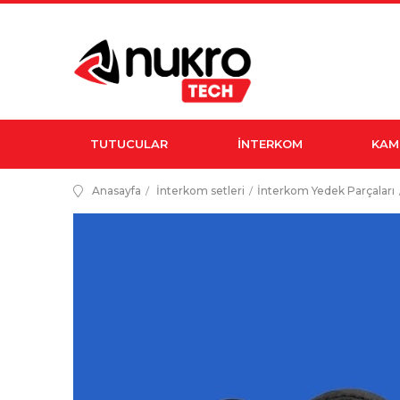
TUTUCULAR
İNTERKOM
KAM
Anasayfa
İnterkom setleri
İnterkom Yedek Parçaları