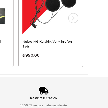
ı
Nukro M6 Kulaklık Ve Mikrofon
Nukro M2
Seti
Klipsi
₺990,00
₺210,00
KARGO BEDAVA
1000 TL ve üzeri alışverişlerde