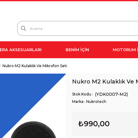
ERA AKSESUARLARI
BENİM İÇİN
MOTORUM İ
Nukro M2 Kulaklık Ve Mikrofon Seti
Nukro M2 Kulaklık Ve 
(YDK0007-M2)
Marka
:
Nukrotech
₺990,00