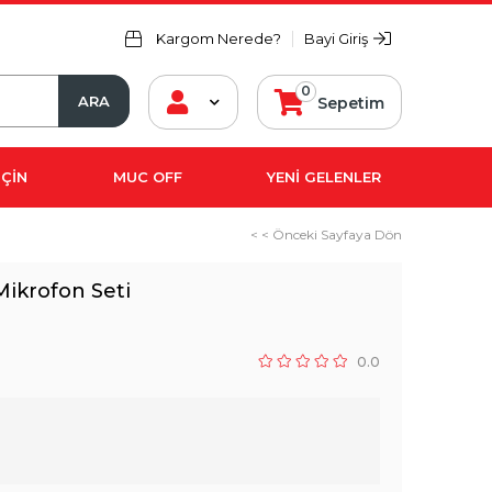
Kargom Nerede?
Bayi Giriş
0
Sepetim
ÇİN
MUC OFF
YENİ GELENLER
< < Önceki Sayfaya Dön
Mikrofon Seti
0.0