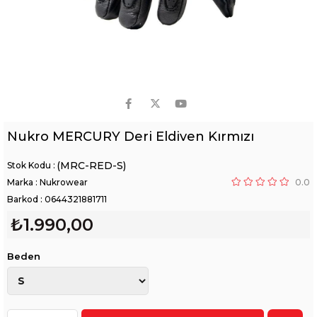
Nukro MERCURY Deri Eldiven Kırmızı
(MRC-RED-S)
Marka
:
Nukrowear
0.0
Barkod
:
0644321881711
₺1.990,00
Beden