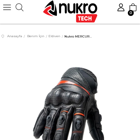
0
Anasayfa
Benim İçin
Eldiven
Nukro MERCURY Deri Eldiven Kırmızı