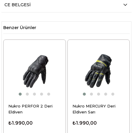
CE BELGESİ
Benzer Ürünler
 Deri
Nukro MERCURY Deri
Nukro MERCURY D
Eldiven Sarı
Eldiven Siyah
₺1.990,00
₺1.990,00