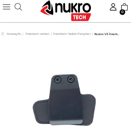
0
Anasayfa
İnterkom setleri
İnterkom Yedek Parçaları
Nukro V3 İnterkom Bağlantı Klipsi