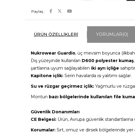
Paylaş :
ÜRÜN ÖZELLIKLERI
YORUMLAR
(0)
Nukrowear Guardio
, üç mevsim boyunca (ilkbaha
Dış yüzeyinde kullanılan
D600 polyester kumaş
şartlarına uyum sağlayabilen
iki ayrı içliğe
sahiptir
Kapitone içlik:
Serin havalarda ısı yalıtımı sağlar.
Su ve rüzgar geçirmez içlik:
Yağmurlu ve rüzgar
Montun
bazı bölgelerinde kullanılan file kuma
Güvenlik Donanımları
CE Belgesi:
Ürün, Avrupa güvenlik standartların
Korumalar:
Sırt, omuz ve dirsek bölgelerinde yer