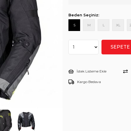
Beden Seçiniz:
S
M
L
XL
İstek Listeme Ekle
Kargo Bedava