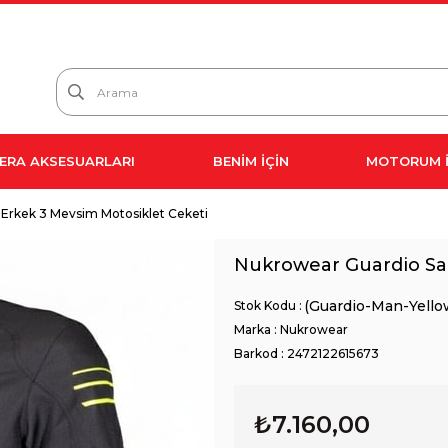
ERA AKSESUARLARI
BENİM İÇİN
MOTORUM İ
 Erkek 3 Mevsim Motosiklet Ceketi
Nukrowear Guardio Sar
(Guardio-Man-Yello
Marka
:
Nukrowear
Barkod
:
2472122615673
₺7.160,00