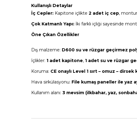
Kullanışlı Detaylar
İç Cepler:
Kapitone içlikte
2 adet iç cep
, montu
Çok Katmanlı Yapı:
İki farklı içliği sayesinde mon
Öne Çıkan Özellikler
Dış malzeme:
D600 su ve rüzgar geçirmez pol
İçlikler:
1 adet kapitone
,
1 adet su ve rüzgar ge
Koruma:
CE onaylı Level 1 sırt – omuz – dirsek
Hava sirkülasyonu:
File kumaş paneller ile yaz 
Kullanım alanı:
3 mevsim (ilkbahar, yaz, sonbah