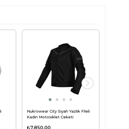
Yeni
Ürün
i
Nukrowear City Siyah Yazlık Fileli
Nukrowear
Kadın Motosiklet Ceketi
Softshell
₺7.850,00
₺7.160,