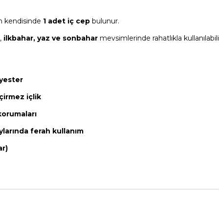
n kendisinde
1 adet iç cep
bulunur.
t,
ilkbahar, yaz ve sonbahar
mevsimlerinde rahatlıkla kullanılabili
yester
çirmez içlik
 korumaları
aylarında ferah kullanım
ar)