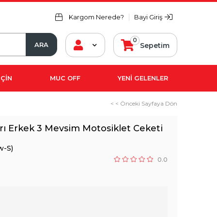
Kargom Nerede?
Bayi Giriş
0
Sepetim
ÇİN
MUC OFF
YENİ GELENLER
< < Önceki Sayfaya Dön
ı Erkek 3 Mevsim Motosiklet Ceketi
w-S)
0.0