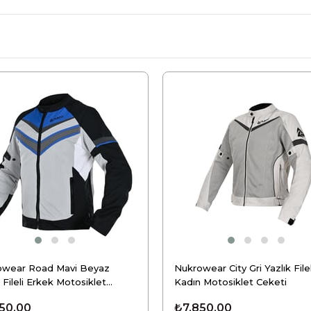
owear Road Mavi Beyaz
Nukrowear City Gri Yazlık Filel
 Fileli Erkek Motosiklet
Kadın Motosiklet Ceketi
u
50,00
₺7.850,00