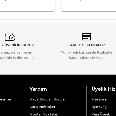
E GÜVENİLİR KARGO
TAKSİT SEÇENEKLERİ
leriniz en hızlı ve en
Tüm kredi kartları ile 9 taksit’e
şekilde teslim edilir.
kadar ödeme imkanı.
Yardım
Üyelik Hi
leşmesi
Sıkça Sorulan Sorular
Hesabım
Satış Noktaları
Üye Girişi
Montaj Noktaları
Yeni Üyelik