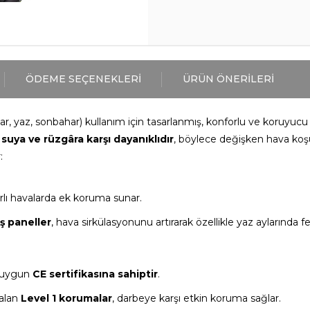
ÖDEME SEÇENEKLERI
ÜRÜN ÖNERILERI
r, yaz, sonbahar) kullanım için tasarlanmış, konforlu ve koruyuc
,
suya ve rüzgâra karşı dayanıklıdır
, böylece değişken hava koşu
:
lı havalarda ek koruma sunar.
ş paneller
, hava sirkülasyonunu artırarak özellikle yaz aylarında f
a uygun
CE sertifikasına sahiptir
.
 alan
Level 1 korumalar
, darbeye karşı etkin koruma sağlar.